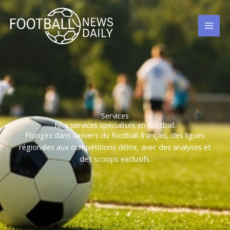
Aller
au
contenu
Services
Nos services spécialisés en football.
Plongez dans lunivers du football français, des ligues
régionales aux compétitions délite, avec des analyses et
des scoops exclusifs.