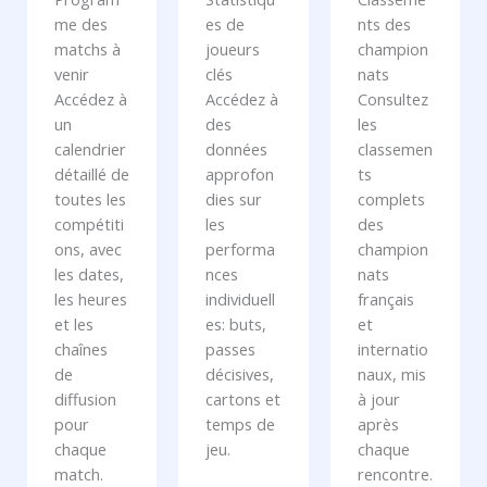
me des
es de
nts des
matchs à
joueurs
champion
venir
clés
nats
Accédez à
Accédez à
Consultez
un
des
les
calendrier
données
classemen
détaillé de
approfon
ts
toutes les
dies sur
complets
compétiti
les
des
ons, avec
performa
champion
les dates,
nces
nats
les heures
individuell
français
et les
es: buts,
et
chaînes
passes
internatio
de
décisives,
naux, mis
diffusion
cartons et
à jour
pour
temps de
après
chaque
jeu.
chaque
match.
rencontre.