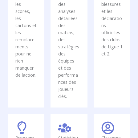
les
des
blessures
scores,
analyses
et les
les
détaillées
déclaratio
cartons et
des
ns
les
matchs,
officielles
remplace
des
des clubs
ments
stratégies
de Ligue 1
pour ne
des
et 2.
rien
équipes
manquer
et des
de laction.
performa
nces des
joueurs
clés.
Program
Statistiqu
Classeme